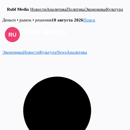
Rubl Media
Новости
Аналитика
Политика
Экономика
Культура
Skip
Деньги • рынок • решения
10 августа 2026
Поиск
to
content
Экономика
Новости
Культура
News
Аналитика