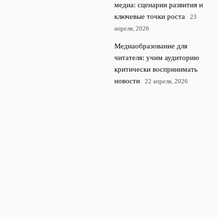
медиа: сценарии развития и
ключевые точки роста
23
апреля, 2026
Медиаобразование для
читателя: учим аудиторию
критически воспринимать
новости
22 апреля, 2026
© 2026 Rubl Media
Финансы и экономика
News
Аналитика
Культура
Новости