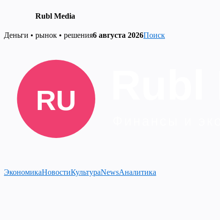
Rubl Media
Skip
Деньги • рынок • решения
6 августа 2026
Поиск
to
content
Экономика
Новости
Культура
News
Аналитика