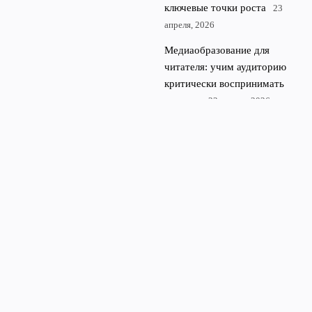
ключевые точки роста
23
апреля, 2026
Медиаобразование для
читателя: учим аудиторию
критически воспринимать
новости
22 апреля, 2026
© 2026 Rubl Media
Финансы и экономика
News
Аналитика
Культура
Новости
Экономика