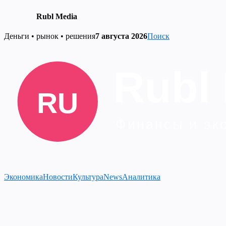
Rubl Media
Skip
Деньги • рынок • решения
7 августа 2026
Поиск
to
content
Экономика
Новости
Культура
News
Аналитика