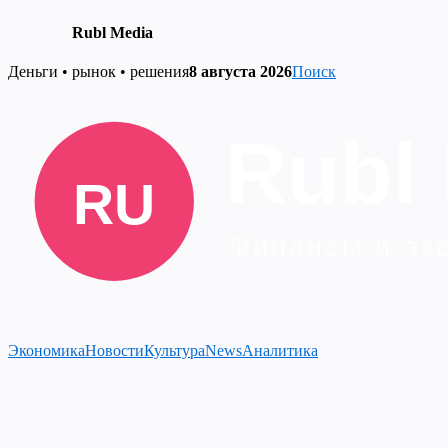
Rubl Media
Skip
Деньги • рынок • решения
8 августа 2026
Поиск
to
content
Экономика
Новости
Культура
News
Аналитика