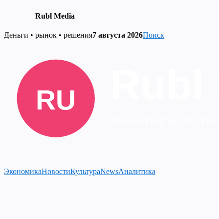
Rubl Media
Skip
Деньги • рынок • решения
7 августа 2026
Поиск
to
content
Экономика
Новости
Культура
News
Аналитика