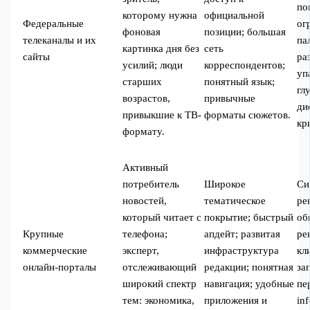
по
которому нужна
официальной
Федеральные
ог
фоновая
позиции; большая
телеканалы и их
па
картинка дня без
сеть
сайты
ра
усилий; люди
корреспондентов;
уп
старших
понятный язык;
гл
возрастов,
привычные
ди
привыкшие к ТВ-
форматы сюжетов.
кр
формату.
Активный
потребитель
Широкое
Си
новостей,
тематическое
ре
который читает с
покрытие; быстрый
об
Крупные
телефона;
апдейт; развитая
ре
коммерческие
эксперт,
инфраструктура
кл
онлайн-порталы
отслеживающий
редакции; понятная
за
широкий спектр
навигация; удобные
пе
тем: экономика,
приложения и
in