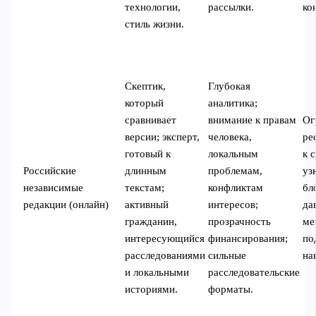
технологии,
рассылки.
ко
стиль жизни.
Скептик,
Глубокая
который
аналитика;
сравнивает
внимание к правам
Ог
версии; эксперт,
человека,
ре
готовый к
локальным
к 
Российские
длинным
проблемам,
уз
независимые
текстам;
конфликтам
бл
редакции (онлайн)
активный
интересов;
да
гражданин,
прозрачность
ме
интересующийся
финансирования;
по
расследованиями
сильные
на
и локальными
расследовательские
историями.
форматы.