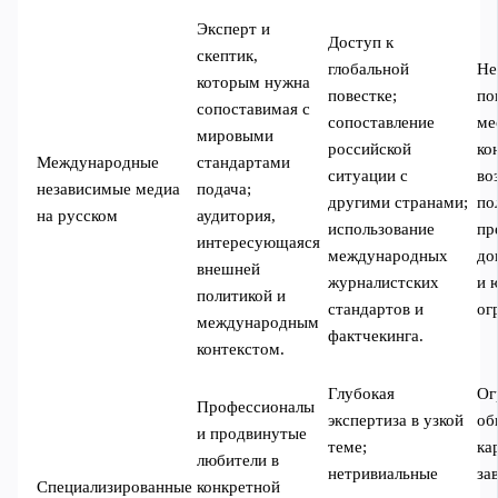
Эксперт и
Доступ к
скептик,
глобальной
Не
которым нужна
повестке;
по
сопоставимая с
сопоставление
ме
мировыми
российской
ко
Международные
стандартами
ситуации с
во
независимые медиа
подача;
другими странами;
по
на русском
аудитория,
использование
пр
интересующаяся
международных
до
внешней
журналистских
и 
политикой и
стандартов и
ог
международным
фактчекинга.
контекстом.
Глубокая
Ог
Профессионалы
экспертиза в узкой
об
и продвинутые
теме;
ка
любители в
нетривиальные
за
Специализированные
конкретной