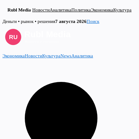
Rubl Media
Новости
Аналитика
Политика
Экономика
Культура
Skip
Деньги • рынок • решения
7 августа 2026
Поиск
to
content
Экономика
Новости
Культура
News
Аналитика