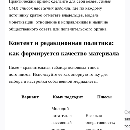
Практический прием: сделайте для себя
независимые
СМИ список надежных изданий
, где по каждому
источнику кратко отметьте владельцев, модель
монетизации, отношение к исправлениям и наличие
общественного совета или попечительского органа.
Контент и редакционная политика:
как формируется качество материала
Ниже - сравнительная таблица основных типов
источников. Используйте ее как опорную точку для
выбора и настройки собственной медиадиеты.
Вариант
Кому подходит
Плюсы
Молодой
Си
читатель и
Высокая
за
пассивный
оперативность;
го
зритель,
доступ к