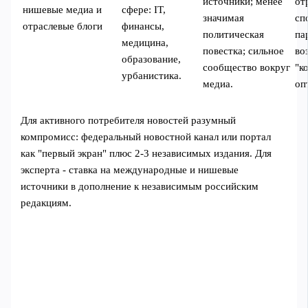
источники; менее
от
нишевые медиа и
сфере: IT,
значимая
сп
отраслевые блоги
финансы,
политическая
па
медицина,
повестка; сильное
во
образование,
сообщество вокруг
"к
урбанистика.
медиа.
оп
Для активного потребителя новостей разумный
компромисс: федеральный новостной канал или портал
как "первый экран" плюс 2-3 независимых издания. Для
эксперта - ставка на международные и нишевые
источники в дополнение к независимым российским
редакциям.