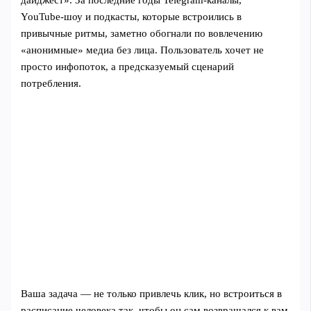
дайджест». За последние годы Telegram‑каналы,
YouTube‑шоу и подкасты, которые встроились в
привычные ритмы, заметно обогнали по вовлечению
«анонимные» медиа без лица. Пользователь хочет не
просто инфопоток, а предсказуемый сценарий
потребления.
Ваша задача — не только привлечь клик, но встроиться в
расписание человека так, чтобы он сам возвращался к вам