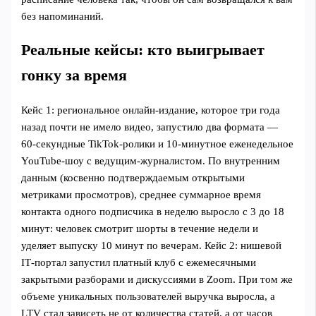
без напоминаний.
Реальные кейсы: кто выигрывает
гонку за время
Кейс 1: региональное онлайн‑издание, которое три года
назад почти не имело видео, запустило два формата —
60‑секундные TikTok‑ролики и 10‑минутное еженедельное
YouTube‑шоу с ведущим‑журналистом. По внутренним
данным (косвенно подтверждаемым открытыми
метриками просмотров), среднее суммарное время
контакта одного подписчика в неделю выросло с 3 до 18
минут: человек смотрит шорты в течение недели и
уделяет выпуску 10 минут по вечерам. Кейс 2: нишевой
IT‑портал запустил платный клуб с ежемесячными
закрытыми разборами и дискуссиями в Zoom. При том же
объеме уникальных пользователей выручка выросла, а
LTV стал зависеть не от количества статей, а от часов