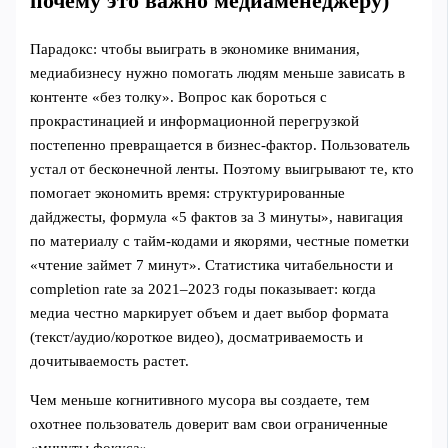
почему это важно медиаменеджеру)
Парадокс: чтобы выиграть в экономике внимания,
медиабизнесу нужно помогать людям меньше зависать в
контенте «без толку». Вопрос как бороться с
прокрастинацией и информационной перегрузкой
постепенно превращается в бизнес‑фактор. Пользователь
устал от бесконечной ленты. Поэтому выигрывают те, кто
помогает экономить время: структурированные
дайджесты, формула «5 фактов за 3 минуты», навигация
по материалу с тайм‑кодами и якорями, честные пометки
«чтение займет 7 минут». Статистика читабельности и
completion rate за 2021–2023 годы показывает: когда
медиа честно маркирует объем и дает выбор формата
(текст/аудио/короткое видео), досматриваемость и
дочитываемость растет.
Чем меньше когнитивного мусора вы создаете, тем
охотнее пользователь доверит вам свои ограниченные
«минуты фокуса».