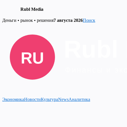
Rubl Media
Skip
Деньги • рынок • решения
7 августа 2026
Поиск
to
content
Экономика
Новости
Культура
News
Аналитика